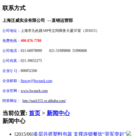
联系方式
上海泛威实业有限公司 —直销运营部
公司地址：
上海市九杜路349号立同商务大厦5F室（201615）
免费热线：
400-876-7788
公司电话：
021-66978999 021-51999898 51990808
公司传真：
021-39652275
企业Q Q：
800052266
企业邮箱：
finway@hwpack.com
企业官网：
www.hwpack.com
阿里网址：
http://pack315.cn.alibaba.com/
当前位置:
首页
>
新闻中心
新闻中心
[2015/06]
多层共挤塑料包装 支撑连锁餐饮“异军突起”