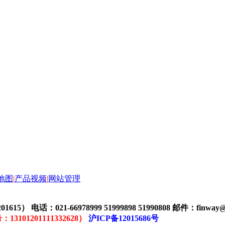
地图
|
产品视频
|
网站管理
：021-66978999 51999898 51990808 邮件：finway@h
1201111332628）
沪ICP备12015686号