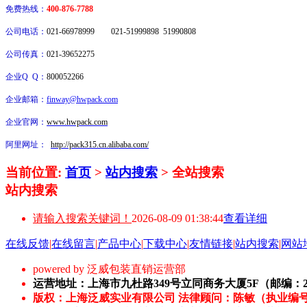
免费热线：
400-876-7788
公司电话：
021-66978999 021-51999898 51990808
公司传真：
021-39652275
企业Q Q：
800052266
企业邮箱：
finway@hwpack.com
企业官网：
www.hwpack.com
阿里网址：
http://pack315.cn.alibaba.com/
当前位置:
首页
>
站内搜索
> 全站搜索
站内搜索
请输入搜索关键词！
2026-08-09 01:38:44
查看详细
在线反馈
|
在线留言
|
产品中心
|
下载中心
|
友情链接
|
站内搜索
|
网站
powered by 泛威包装直销运营部
运营地址：上海市九杜路349号立同商务大厦5F（邮编：201615） 电话
版权：上海泛威实业有限公司 法律顾问：陈敏（执业编号：1310