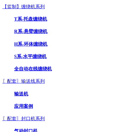
【监制】缠绕机系列
T系-托盘缠绕机
R系-悬臂缠绕机
H系-环体缠绕机
S系-水平缠绕机
全自动在线缠绕机
〖配套〗输送线系列
输送机
应用案例
〖配套〗封口机系列
气动封口机