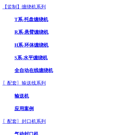
【监制】缠绕机系列
T系-托盘缠绕机
R系-悬臂缠绕机
H系-环体缠绕机
S系-水平缠绕机
全自动在线缠绕机
〖配套〗输送线系列
输送机
应用案例
〖配套〗封口机系列
气动封口机