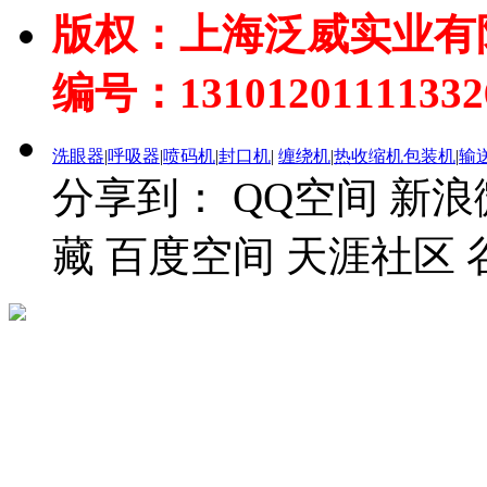
版权：上海泛威实业有
编号：1310120111133
洗眼器
|
呼吸器
|
喷码机
|
封口机
|
缠绕机
|
热收缩机
包装机
|
输
分享到：
QQ空间
新浪
藏
百度空间
天涯社区